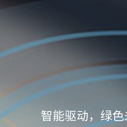
智能驱动，绿色
专业深耕，卓越
智驱科技，零碳