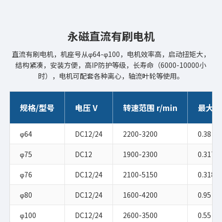
永磁直流有刷电机
直流有刷电机，机座号从φ64-φ100，电机效率高，启动扭矩大，
结构紧凑，安装方便，高IP防护等级，长寿命（6000-10000小
时），电机可配套各种离心，轴流叶轮等使用。
规格/型号
电压 V
转速范围 r/min
最大扭
φ64
DC12/24
2200-3200
0.38
φ75
DC12
1900-2300
0.317
φ76
DC12/24
2100-5150
0.318
φ80
DC12/24
1600-4200
0.95
φ100
DC12/24
2600-3500
0.55