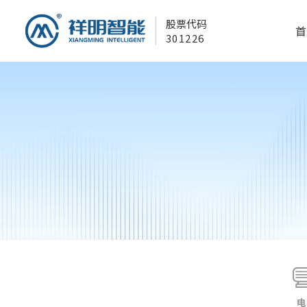
股票代码
首
301226
电