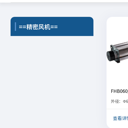
==精密风机==
FHB060
外径：Φ6
查看详